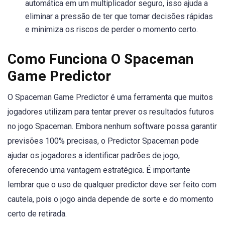
automática em um multiplicador seguro, isso ajuda a
eliminar a pressão de ter que tomar decisões rápidas
e minimiza os riscos de perder o momento certo.
Como Funciona O Spaceman
Game Predictor
O Spaceman Game Predictor é uma ferramenta que muitos
jogadores utilizam para tentar prever os resultados futuros
no jogo Spaceman. Embora nenhum software possa garantir
previsões 100% precisas, o Predictor Spaceman pode
ajudar os jogadores a identificar padrões de jogo,
oferecendo uma vantagem estratégica. É importante
lembrar que o uso de qualquer predictor deve ser feito com
cautela, pois o jogo ainda depende de sorte e do momento
certo de retirada.