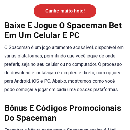
Ganhe muito hoje!
Baixe E Jogue O Spaceman Bet
Em Um Celular E PC
O Spaceman é um jogo altamente acessível, disponível em
várias plataformas, permitindo que você jogue de onde
preferir, seja no seu celular ou no computador. O processo
de download e instalação é simples e direto, com opções
para Android, iOS e PC. Abaixo, mostramos como você
pode começar a jogar em cada uma dessas plataformas.
Bônus E Códigos Promocionais
Do Spaceman