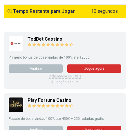
🕐
Tempo Restante para Jogar
10 segundos
TedBet Cassino
Primeiro bônus de boas-vindas de 100% até €2500
Análise
Jogue agora
Aplicam-se os T&Cs
🔒Ligação segura
Play Fortuna Casino
Pacote de boas-vindas 100% até 450€ + 250 rodadas grátis
Análise
Jogue agora