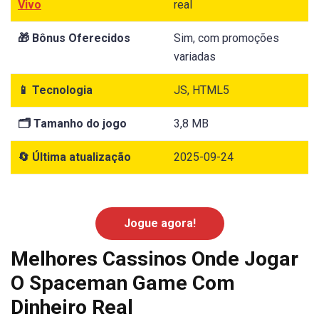
Vivo
real
🎁 Bônus Oferecidos
Sim, com promoções
variadas
📱 Tecnologia
JS, HTML5
🗂️ Tamanho do jogo
3,8 MB
🔄 Última atualização
2025-09-24
Jogue agora!
Melhores Cassinos Onde Jogar
O Spaceman Game Com
Dinheiro Real