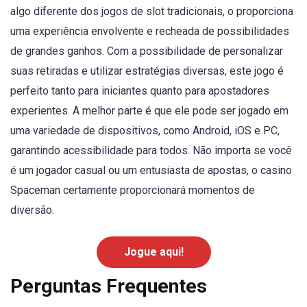
algo diferente dos jogos de slot tradicionais, o proporciona
uma experiência envolvente e recheada de possibilidades
de grandes ganhos. Com a possibilidade de personalizar
suas retiradas e utilizar estratégias diversas, este jogo é
perfeito tanto para iniciantes quanto para apostadores
experientes. A melhor parte é que ele pode ser jogado em
uma variedade de dispositivos, como Android, iOS e PC,
garantindo acessibilidade para todos. Não importa se você
é um jogador casual ou um entusiasta de apostas, o casino
Spaceman certamente proporcionará momentos de
diversão.
Jogue aqui!
Perguntas Frequentes