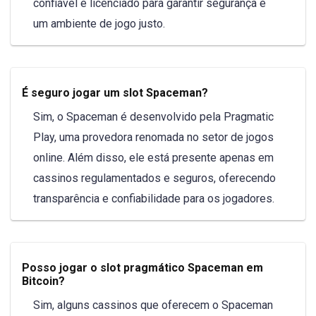
confiável e licenciado para garantir segurança e
um ambiente de jogo justo.
É seguro jogar um slot Spaceman?
Sim, o Spaceman é desenvolvido pela Pragmatic
Play, uma provedora renomada no setor de jogos
online. Além disso, ele está presente apenas em
cassinos regulamentados e seguros, oferecendo
transparência e confiabilidade para os jogadores.
Posso jogar o slot pragmático Spaceman em
Bitcoin?
Sim, alguns cassinos que oferecem o Spaceman