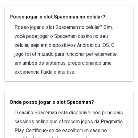
Posso jogar o slot Spaceman no celular?
Posso jogar o slot Spaceman no celular? Sim,
você pode jogar o Spaceman casino no seu
celular, seja em dispositivos Android ou iOS. O
jogo foi otimizado para funcionar perfeitamente
em ambos os sistemas, proporcionando uma
experiência fluida e intuitiva.
Onde posso jogar o slot Spaceman?
O casino Spaceman está disponível nos principais
cassinos online que oferecem jogos da Pragmatic
Play. Certifique-se de escolher um cassino