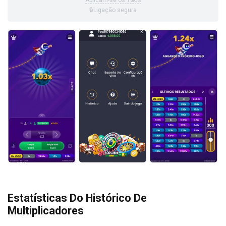
🔒Ligação segura
Estatísticas Do Histórico De
Multiplicadores