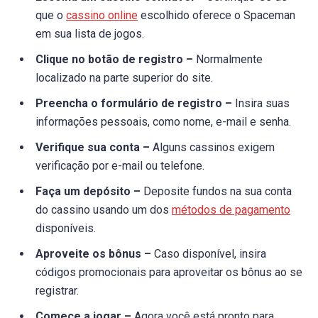
que o
cassino online
escolhido oferece o Spaceman
em sua lista de jogos.
Clique no botão de registro –
Normalmente
localizado na parte superior do site.
Preencha o formulário de registro –
Insira suas
informações pessoais, como nome, e-mail e senha.
Verifique sua conta –
Alguns cassinos exigem
verificação por e-mail ou telefone.
Faça um depósito –
Deposite fundos na sua conta
do cassino usando um dos
métodos de pagamento
disponíveis.
Aproveite os bônus –
Caso disponível, insira
códigos promocionais para aproveitar os bônus ao se
registrar.
Comece a jogar –
Agora você está pronto para