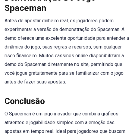
Spaceman
Antes de apostar dinheiro real, os jogadores podem
experimentar a versão de demonstração do Spaceman. A
demo oferece uma excelente oportunidade para entender a
dinâmica do jogo, suas regras e recursos, sem qualquer
risco financeiro. Muitos cassinos online disponibilizam a
demo do Spaceman diretamente no site, permitindo que
você jogue gratuitamente para se familiarizar com o jogo
antes de fazer suas apostas.
Conclusão
O Spaceman é um jogo inovador que combina gráficos
atraentes e jogabilidade simples com a emoção das
apostas em tempo real. Ideal para jogadores que buscam