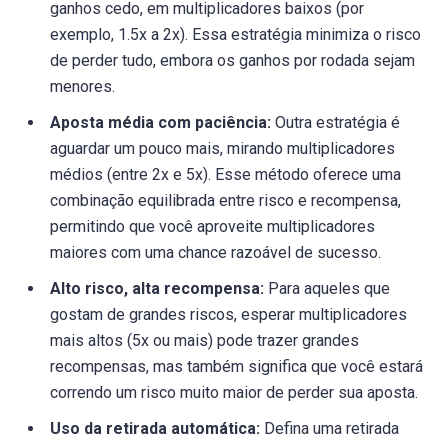
ganhos cedo, em multiplicadores baixos (por
exemplo, 1.5x a 2x). Essa estratégia minimiza o risco
de perder tudo, embora os ganhos por rodada sejam
menores.
Aposta média com paciência:
Outra estratégia é
aguardar um pouco mais, mirando multiplicadores
médios (entre 2x e 5x). Esse método oferece uma
combinação equilibrada entre risco e recompensa,
permitindo que você aproveite multiplicadores
maiores com uma chance razoável de sucesso.
Alto risco, alta recompensa:
Para aqueles que
gostam de grandes riscos, esperar multiplicadores
mais altos (5x ou mais) pode trazer grandes
recompensas, mas também significa que você estará
correndo um risco muito maior de perder sua aposta.
Uso da retirada automática:
Defina uma retirada