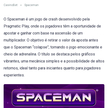
CasinoBet
»
Spaceman
O Spaceman é um jogo de crash desenvolvido pela
Pragmatic Play, onde os jogadores têm a oportunidade de
apostar e ganhar com base na ascensão de um
multiplicador. O objetivo é retirar o valor da aposta antes
que o Spaceman “colapse”, tornando o jogo emocionante e
cheio de adrenalina. O título se destaca pelos gráficos
vibrantes, uma mecânica simples e a possibilidade de altos
retornos, ideal tanto para iniciantes quanto para jogadores
experientes.