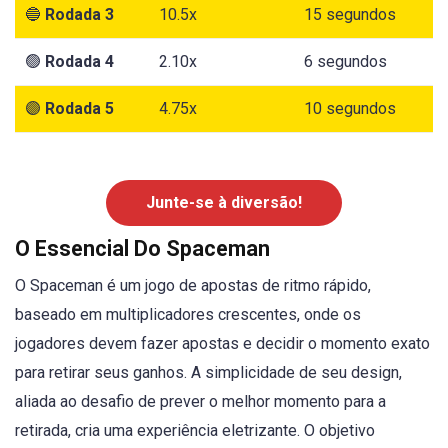
🔵
Rodada 3
10.5x
15 segundos
🟢
Rodada 4
2.10x
6 segundos
🟣
Rodada 5
4.75x
10 segundos
Junte-se à diversão!
O Essencial Do Spaceman
O Spaceman é um jogo de apostas de ritmo rápido,
baseado em multiplicadores crescentes, onde os
jogadores devem fazer apostas e decidir o momento exato
para retirar seus ganhos. A simplicidade de seu design,
aliada ao desafio de prever o melhor momento para a
retirada, cria uma experiência eletrizante. O objetivo